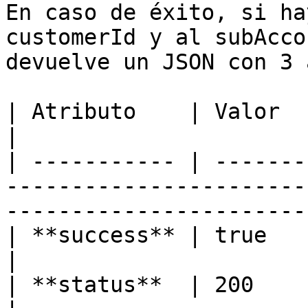
En caso de éxito, si ha
customerId y al subAcco
devuelve un JSON con 3 
| Atributo    | Valor                                                                                                                       
|

| ----------- | -------
-----------------------
-----------------------
| **success** | true                                                                                                                        
|

| **status**  | 200                                                                                                                         