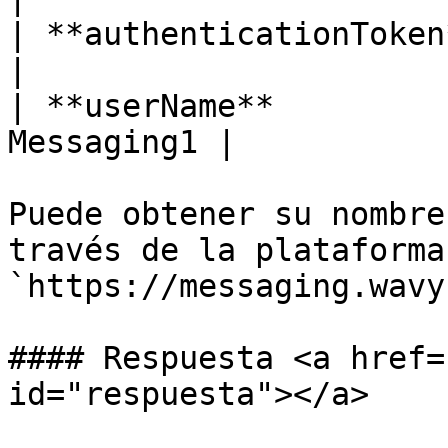
| **authenticationToken** | T
|

| **userName**         
Messaging1 |

Puede obtener su nombre
través de la plataforma
`https://messaging.wavy
#### Respuesta <a href=
id="respuesta"></a>
