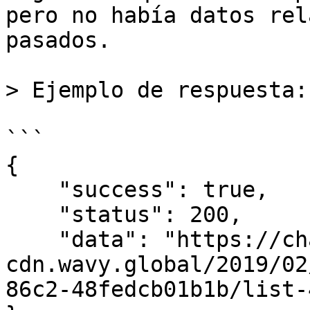
pero no había datos rel
pasados.

> Ejemplo de respuesta:

```

{

    "success": true,

    "status": 200,

    "data": "https://chatclub-
cdn.wavy.global/2019/02
86c2-48fedcb01b1b/list-