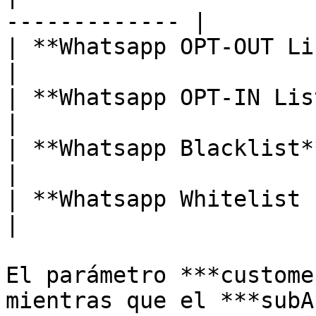
------------- |

| **Whatsapp OPT-OUT List**       
|

| **Whatsapp OPT-IN List**         
|

| **Whatsapp Blacklist**        
|

| **Whatsapp Whitelist (para MT)
|

El parámetro ***custome
mientras que el ***subA