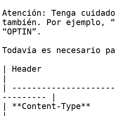
Atención: Tenga cuidado
también. Por ejemplo, “
“OPTIN”.

Todavía es necesario pa
| Header                  | Valor         
|

| ---------------------
--------- |

| **Content-Type**        | app
|
