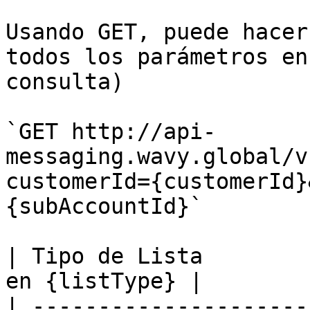
Usando GET, puede hacer
todos los parámetros en
consulta)

`GET http://api-
messaging.wavy.global/v
customerId={customerId}
{subAccountId}`

| Tipo de Lista        
en {listType} |

| ---------------------