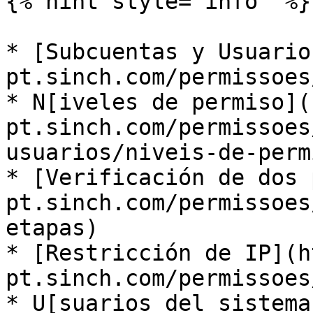
{% hint style="info" %}

* ​[Subcuentas y Usuari
pt.sinch.com/permissoes
* ​N[iveles de permiso]
pt.sinch.com/permissoes
usuarios/niveis-de-permi
* ​[Verificación de dos
pt.sinch.com/permissoes
etapas) ​

* ​[Restricción de IP](
pt.sinch.com/permissoes/
* ​U[suarios del sistem