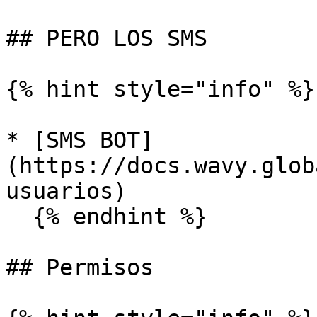
## PERO LOS SMS

{% hint style="info" %}

* ​[SMS BOT]
(https://docs.wavy.glob
usuarios)​

  {% endhint %}

## Permisos
