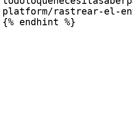
todoloquenecesitasaberp
platform/rastrear-el-en