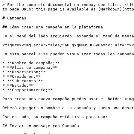
> For the complete documentation index, see [llms.txt](
to page URLs; this page is available as [Markdown](http
# Campañas

## Cómo crear una campaña en la plataforma

En el menú del lado izquierdo, expanda el menú de mensa
<figure><img src="/files/5aUEgxqDMDSQFGy8axhx" alt=""><
En esta pantalla se pueden visualizar todas las campaña
* **Nombre de campaña;**

* **Alias ​​de campaña;**

* **Descripción;**

* **Creado en:**

* **Sub-cuenta;**

* **Estado;**

* **Comportamiento;**

Para crear una nueva campaña puedes usar el botón: <img
Deberá agregar un nombre a la campaña y luego una descr
Eso es todo, su campaña está lista para usar.

## Enviar un mensaje con Campaña
