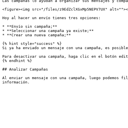
Las campañas lo ayudan a organizar sus mensajes y compa
<figure><img src="/files/z9EdZclXGxMp5NEPV7UX" alt=""><
Hoy al hacer un envío tienes tres opciones:

* **Envío sin campaña;**

* **Seleccionar una campaña ya existe;**

* **Crear una nueva campaña;**

{% hint style="success" %}

Si ya ha enviado un mensaje con una campaña, es posible
Para desactivar una campaña, haga clic en el botón edit
{% endhint %}

## Analizar Campañas

Al enviar un mensaje con una campaña, luego podemos fil