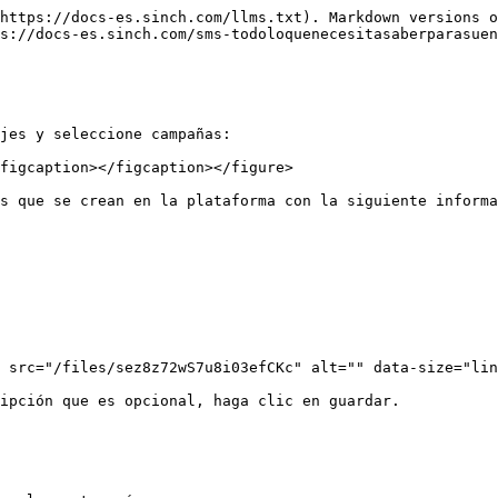
https://docs-es.sinch.com/llms.txt). Markdown versions o
s://docs-es.sinch.com/sms-todoloquenecesitasaberparasuen
jes y seleccione campañas:

figcaption></figcaption></figure>

s que se crean en la plataforma con la siguiente informa
 src="/files/sez8z72wS7u8i03efCKc" alt="" data-size="lin
ipción que es opcional, haga clic en guardar.
