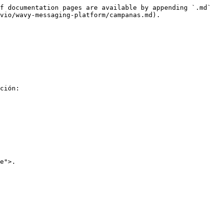
f documentation pages are available by appending `.md` 
vio/wavy-messaging-platform/campanas.md).

ción:

e">.
